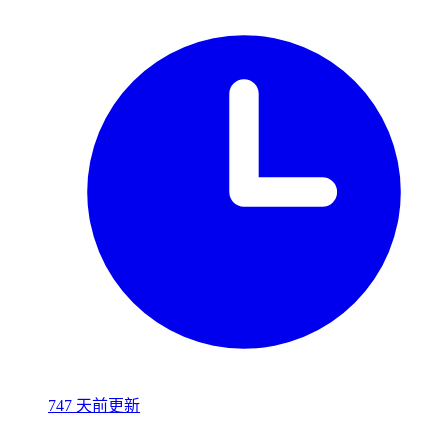
747 天前更新