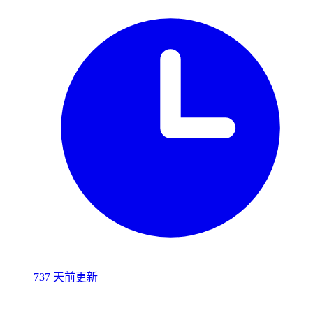
737 天前更新