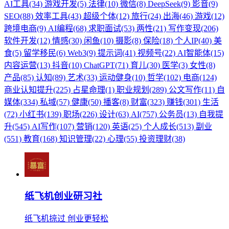
AI工具(34)
游戏开发(5)
法律(10)
微信(8)
DeepSeek(9)
影音(9)
SEO(88)
效率工具(43)
超级个体(12)
旅行(24)
出海(46)
游戏(12)
跨境电商(9)
AI编程(68)
求职面试(53)
两性(21)
写作变现(206)
软件开发(12)
情感(30)
闲鱼(10)
摄影(8)
保险(18)
个人IP(40)
美
食(5)
留学移民(6)
Web3(9)
提示词(41)
视频号(22)
AI智能体(15)
内容运营(13)
抖音(10)
ChatGPT(71)
育儿(30)
医学(3)
女性(8)
产品(85)
认知(89)
艺术(33)
运动健身(10)
哲学(102)
电商(124)
商业认知提升(225)
占星命理(1)
职业规划(289)
公文写作(11)
自
媒体(334)
私域(57)
健康(50)
播客(8)
财富(323)
赚钱(301)
生活
(72)
小红书(139)
职场(226)
设计(63)
AI(757)
公务员(13)
自我提
升(545)
AI写作(107)
营销(120)
英语(25)
个人成长(513)
副业
(551)
教育(168)
知识管理(22)
心理(55)
投资理财(38)
纸飞机创业研习社
纸飞机掠过 创业更轻松