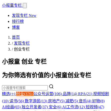
小报童
专栏
发现专栏
New
排行榜
博客
首页
/
发现专栏
/
创业专栏
小报童 创业 专栏
为你筛选有价值的小报童创业专栏
精选(⭐)
创业(376)
公众号运营(106)
品牌(14)
RPA(21)
视频短剧
(10)
读书(56)
数字游民(13)
房地产(5)
减肥(5)
音乐(4)
好物(8)
AI绘画(65)
独立开发者(37)
安全(6)
AI工作流(12)
短视频(47)