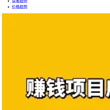
读者趋势
价格趋势