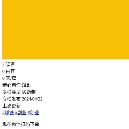
3
读者
0
内容
0
天/篇
精心创作
斌哥
专栏类型
买断制
专栏发布
2024/04/22
上次更新
#赚钱
#副业
#创业
现在
微信扫码
下单