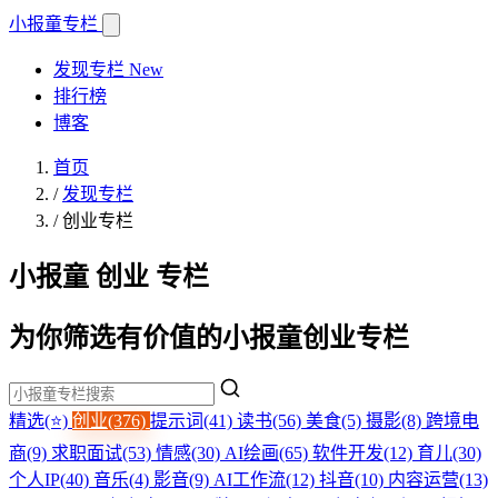
小报童
专栏
发现专栏
New
排行榜
博客
首页
/
发现专栏
/
创业专栏
小报童 创业 专栏
为你筛选有价值的小报童创业专栏
精选(⭐)
创业(376)
提示词(41)
读书(56)
美食(5)
摄影(8)
跨境电
商(9)
求职面试(53)
情感(30)
AI绘画(65)
软件开发(12)
育儿(30)
个人IP(40)
音乐(4)
影音(9)
AI工作流(12)
抖音(10)
内容运营(13)