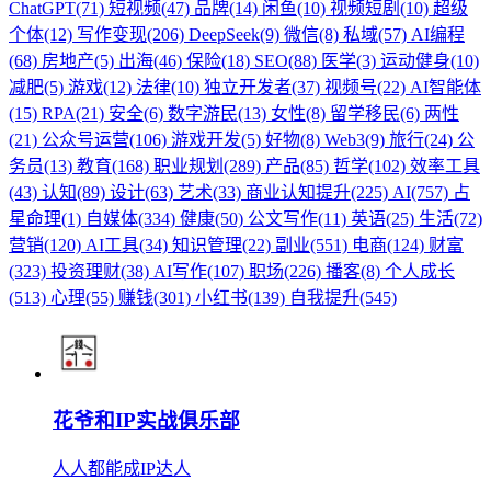
ChatGPT(71)
短视频(47)
品牌(14)
闲鱼(10)
视频短剧(10)
超级
个体(12)
写作变现(206)
DeepSeek(9)
微信(8)
私域(57)
AI编程
(68)
房地产(5)
出海(46)
保险(18)
SEO(88)
医学(3)
运动健身(10)
减肥(5)
游戏(12)
法律(10)
独立开发者(37)
视频号(22)
AI智能体
(15)
RPA(21)
安全(6)
数字游民(13)
女性(8)
留学移民(6)
两性
(21)
公众号运营(106)
游戏开发(5)
好物(8)
Web3(9)
旅行(24)
公
务员(13)
教育(168)
职业规划(289)
产品(85)
哲学(102)
效率工具
(43)
认知(89)
设计(63)
艺术(33)
商业认知提升(225)
AI(757)
占
星命理(1)
自媒体(334)
健康(50)
公文写作(11)
英语(25)
生活(72)
营销(120)
AI工具(34)
知识管理(22)
副业(551)
电商(124)
财富
(323)
投资理财(38)
AI写作(107)
职场(226)
播客(8)
个人成长
(513)
心理(55)
赚钱(301)
小红书(139)
自我提升(545)
花爷和IP实战俱乐部
人人都能成IP达人