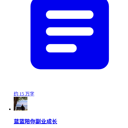
约 15 万字
蓝蓝陪你副业成长