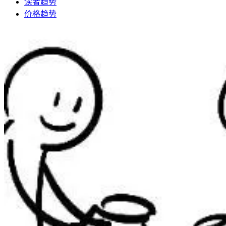
读者趋势
价格趋势