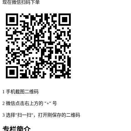
现在
微信扫码
下单
1
手机截图二维码
2
微信点击右上方的 "+" 号
3
选择"扫一扫"，打开刚保存的二维码
专栏简介