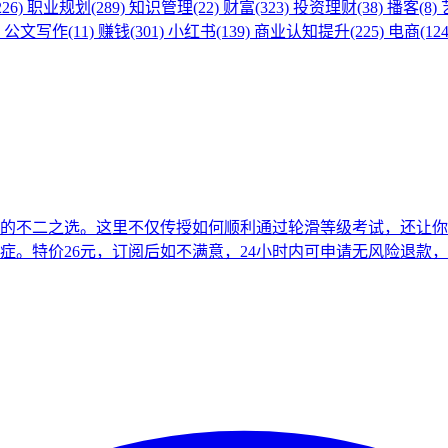
26)
职业规划(289)
知识管理(22)
财富(323)
投资理财(38)
播客(8)
)
公文写作(11)
赚钱(301)
小红书(139)
商业认知提升(225)
电商(124
的不二之选。这里不仅传授如何顺利通过轮滑等级考试，还让你
。特价26元，订阅后如不满意，24小时内可申请无风险退款，保