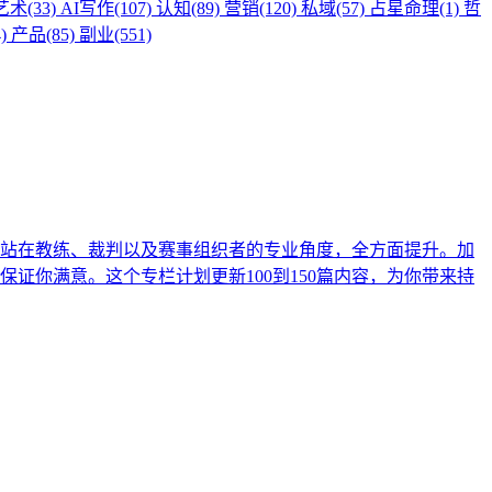
艺术(33)
AI写作(107)
认知(89)
营销(120)
私域(57)
占星命理(1)
哲
)
产品(85)
副业(551)
站在教练、裁判以及赛事组织者的专业角度，全方面提升。加
证你满意。这个专栏计划更新100到150篇内容，为你带来持