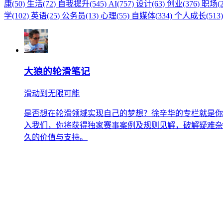
康(50)
生活(72)
自我提升(545)
AI(757)
设计(63)
创业(376)
职场(2
学(102)
英语(25)
公务员(13)
心理(55)
自媒体(334)
个人成长(513
大狼的轮滑笔记
滑动到无限可能
是否想在轮滑领域实现自己的梦想？徐辛华的专栏就是你
入我们，你将获得独家赛事案例及规则见解，破解疑难杂症
久的价值与支持。