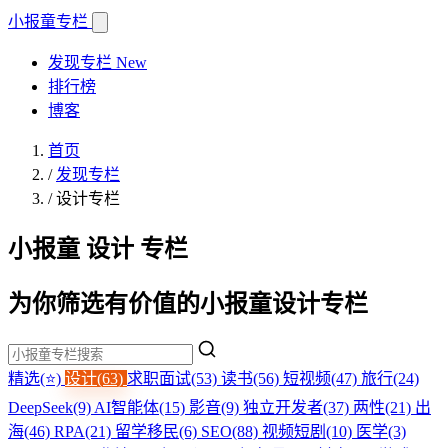
小报童
专栏
发现专栏
New
排行榜
博客
首页
/
发现专栏
/
设计专栏
小报童 设计 专栏
为你筛选有价值的小报童设计专栏
精选(⭐)
设计(63)
求职面试(53)
读书(56)
短视频(47)
旅行(24)
DeepSeek(9)
AI智能体(15)
影音(9)
独立开发者(37)
两性(21)
出
海(46)
RPA(21)
留学移民(6)
SEO(88)
视频短剧(10)
医学(3)