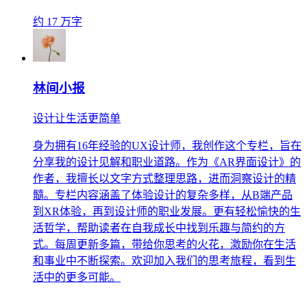
约 17 万字
林间小报
设计让生活更简单
身为拥有16年经验的UX设计师，我创作这个专栏，旨在
分享我的设计见解和职业道路。作为《AR界面设计》的
作者，我擅长以文字方式整理思路，进而洞察设计的精
髓。专栏内容涵盖了体验设计的复杂多样，从B端产品
到XR体验，再到设计师的职业发展。更有轻松愉快的生
活哲学，帮助读者在自我成长中找到乐趣与简约的方
式。每周更新多篇，带给你思考的火花，激励你在生活
和事业中不断探索。欢迎加入我们的思考旅程，看到生
活中的更多可能。