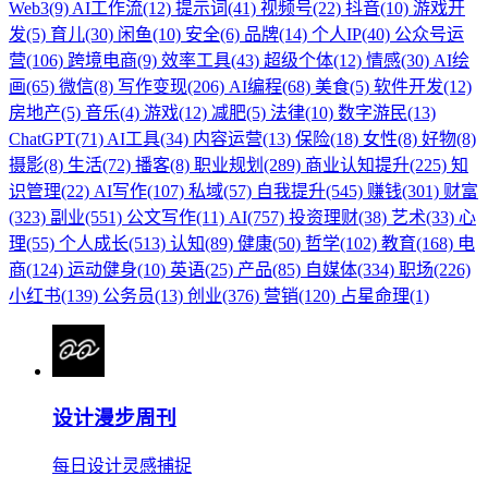
Web3(9)
AI工作流(12)
提示词(41)
视频号(22)
抖音(10)
游戏开
发(5)
育儿(30)
闲鱼(10)
安全(6)
品牌(14)
个人IP(40)
公众号运
营(106)
跨境电商(9)
效率工具(43)
超级个体(12)
情感(30)
AI绘
画(65)
微信(8)
写作变现(206)
AI编程(68)
美食(5)
软件开发(12)
房地产(5)
音乐(4)
游戏(12)
减肥(5)
法律(10)
数字游民(13)
ChatGPT(71)
AI工具(34)
内容运营(13)
保险(18)
女性(8)
好物(8)
摄影(8)
生活(72)
播客(8)
职业规划(289)
商业认知提升(225)
知
识管理(22)
AI写作(107)
私域(57)
自我提升(545)
赚钱(301)
财富
(323)
副业(551)
公文写作(11)
AI(757)
投资理财(38)
艺术(33)
心
理(55)
个人成长(513)
认知(89)
健康(50)
哲学(102)
教育(168)
电
商(124)
运动健身(10)
英语(25)
产品(85)
自媒体(334)
职场(226)
小红书(139)
公务员(13)
创业(376)
营销(120)
占星命理(1)
设计漫步周刊
每日设计灵感捕捉