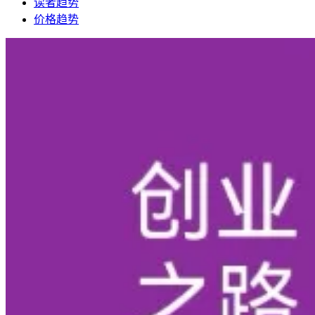
读者趋势
价格趋势