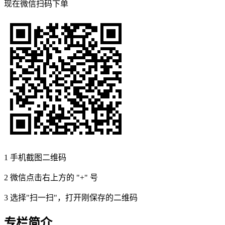
现在
微信扫码
下单
1
手机截图二维码
2
微信点击右上方的 "+" 号
3
选择"扫一扫"，打开刚保存的二维码
专栏简介