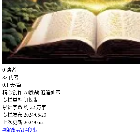
0
读者
33
内容
0.1
天/篇
精心创作
AI胜战-逍遥仙帝
专栏类型
订阅制
累计字数
约 22 万字
专栏发布
2024/05/29
上次更新
2024/06/21
#赚钱
#AI
#创业