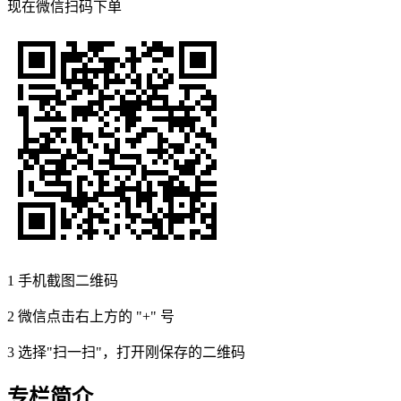
现在
微信扫码
下单
1
手机截图二维码
2
微信点击右上方的 "+" 号
3
选择"扫一扫"，打开刚保存的二维码
专栏简介