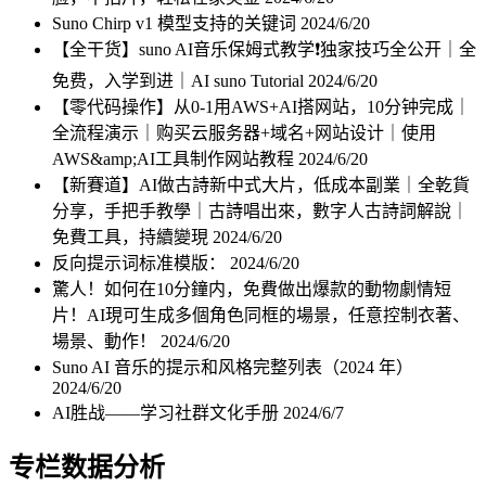
Suno Chirp v1 模型支持的关键词
2024/6/20
【全干货】suno AI音乐保姆式教学❗️独家技巧全公开｜全
免费，入学到进｜AI suno Tutorial
2024/6/20
【零代码操作】从0-1用AWS+AI搭网站，10分钟完成｜
全流程演示｜购买云服务器+域名+网站设计｜使用
AWS&amp;AI工具制作网站教程
2024/6/20
【新賽道】AI做古詩新中式大片，低成本副業｜全乾貨
分享，手把手教學｜古詩唱出來，數字人古詩詞解說｜
免費工具，持續變現
2024/6/20
反向提示词标准模版：
2024/6/20
驚人！如何在10分鐘内，免費做出爆款的動物劇情短
片！AI現可生成多個角色同框的場景，任意控制衣著、
場景、動作！
2024/6/20
Suno AI 音乐的提示和风格完整列表（2024 年）
2024/6/20
AI胜战——学习社群文化手册
2024/6/7
专栏数据分析