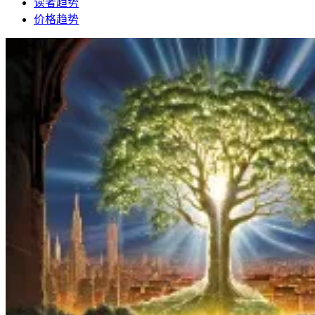
读者趋势
价格趋势