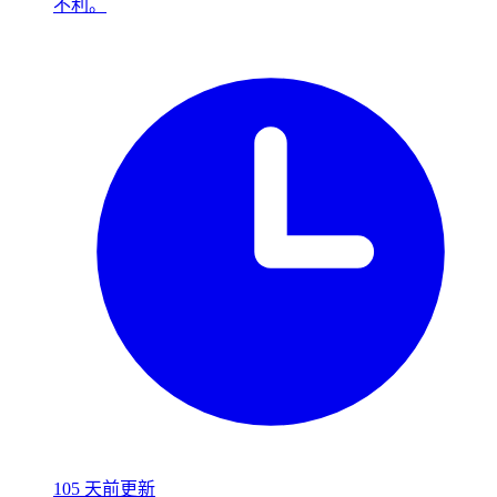
不利。
105 天前更新