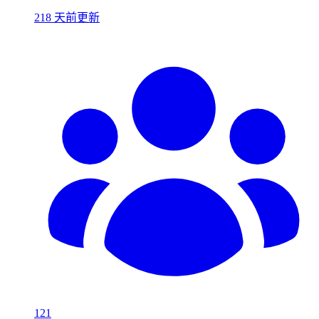
218 天前更新
121