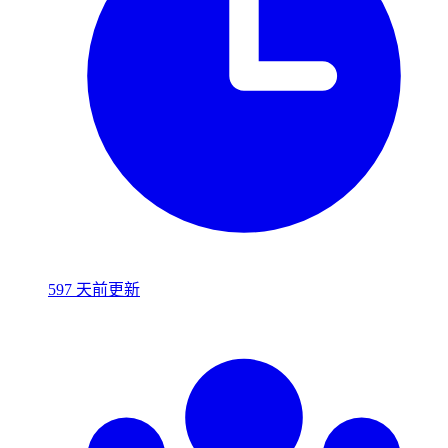
597 天前更新