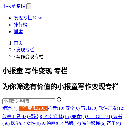
小报童
专栏
发现专栏
New
排行榜
博客
首页
/
发现专栏
/
写作变现专栏
小报童 写作变现 专栏
为你筛选有价值的小报童写作变现专栏
精选(⭐)
写作变现(206)
抖音(10)
安全(6)
育儿(30)
软件开发(12)
效率工具(43)
摄影(8)
AI智能体(15)
美食(5)
ChatGPT(71)
读书
(56)
医学(3)
女性(8)
AI绘画(65)
品牌(14)
留学移民(6)
音乐(4)