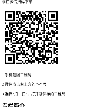
现在
微信扫码
下单
1
手机截图二维码
2
微信点击右上方的 "+" 号
3
选择"扫一扫"，打开刚保存的二维码
专栏简介