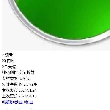
7
读者
20
内容
2.7
天/篇
精心创作
空间折射
专栏类型
买断制
累计字数
约 2.3 万字
专栏发布
2024/01/24
上次更新
2024/04/13
#赚钱
#副业
#创业