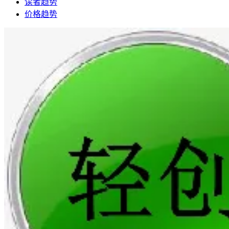
读者趋势
价格趋势