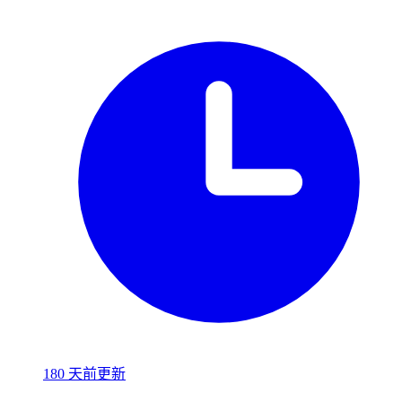
180 天前更新