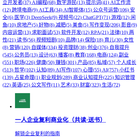
立开发者(37)
AI编程(68)
数字游民(13)
提示词(41)
AI工作流
(12)
跨境电商(9)
AI工具(34)
AI智能体(15)
公众号运营(106)
安
全(6)
医学(3)
DeepSeek(9)
视频号(22)
ChatGPT(71)
游戏(12)
闲
鱼(10)
房地产(5)
好物(8)
减肥(5)
美食(5)
写作变现(206)
影音(9)
内容运营(13)
求职面试(53)
软件开发(12)
RPA(21)
法律(10)
两
性(21)
读书(56)
视频短剧(10)
品牌(14)
保险(18)
育儿(30)
女性
(8)
营销(120)
自媒体(334)
投资理财(38)
创业(376)
自我提升
(545)
公务员(13)
设计(63)
播客(8)
教育(168)
电商(124)
副业
(551)
职场(226)
健康(50)
赚钱(301)
产品(85)
私域(57)
个人成长
(513)
哲学(102)
认知(89)
AI写作(107)
心理(55)
AI(757)
小红书
(139)
占星命理(1)
职业规划(289)
商业认知提升(225)
知识管理
(22)
英语(25)
公文写作(11)
艺术(33)
财富(323)
生活(72)
一人企业复利商业化（共读·送书）
解锁企业复利的指南