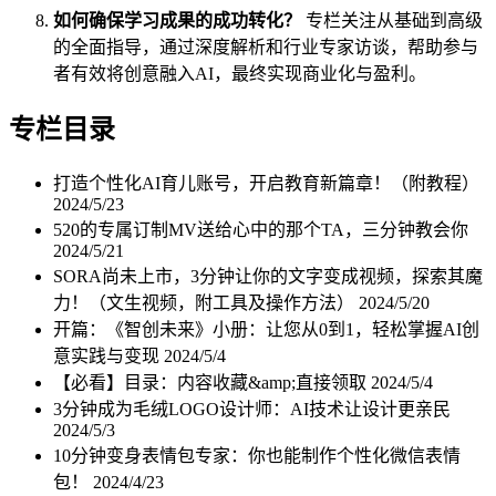
如何确保学习成果的成功转化？
专栏关注从基础到高级
的全面指导，通过深度解析和行业专家访谈，帮助参与
者有效将创意融入AI，最终实现商业化与盈利。
专栏目录
打造个性化AI育儿账号，开启教育新篇章！（附教程）
2024/5/23
520的专属订制MV送给心中的那个TA，三分钟教会你
2024/5/21
SORA尚未上市，3分钟让你的文字变成视频，探索其魔
力！（文生视频，附工具及操作方法）
2024/5/20
开篇：《智创未来》小册：让您从0到1，轻松掌握AI创
意实践与变现
2024/5/4
【必看】目录：内容收藏&amp;直接领取
2024/5/4
3分钟成为毛绒LOGO设计师：AI技术让设计更亲民
2024/5/3
10分钟变身表情包专家：你也能制作个性化微信表情
包！
2024/4/23