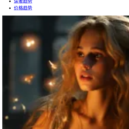
读者趋势
价格趋势