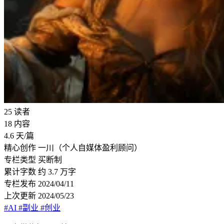
25
读者
18
内容
4.6
天/篇
精心创作
一川（个人自媒体盈利顾问）
专栏类型
买断制
累计字数
约 3.7 万字
专栏发布
2024/04/11
上次更新
2024/05/23
#AI
#副业
#创业