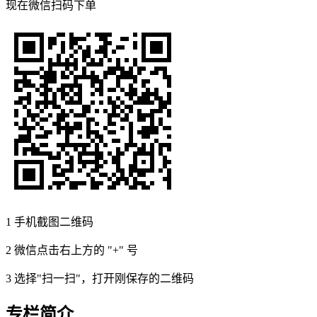
现在
微信扫码
下单
1
手机截图二维码
2
微信点击右上方的 "+" 号
3
选择"扫一扫"，打开刚保存的二维码
专栏简介