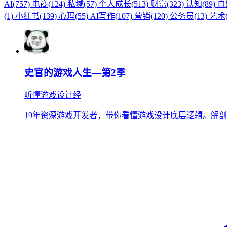
AI(757)
电商(124)
私域(57)
个人成长(513)
财富(323)
认知(89)
自
(1)
小红书(139)
心理(55)
AI写作(107)
营销(120)
公务员(13)
艺术(
史官的游戏人生—第2季
听懂游戏设计经
19年资深游戏开发者，带你看懂游戏设计底层逻辑。解