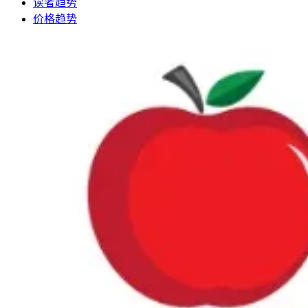
读者趋势
价格趋势