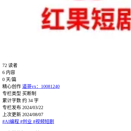
72
读者
6
内容
0
天/篇
精心创作
道哥vx：10081240
专栏类型
买断制
累计字数
约 34 字
专栏发布
2024/03/22
上次更新
2024/08/07
#AI编程
#创业
#视频短剧