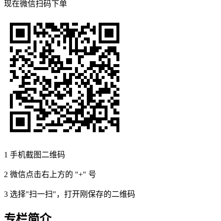
现在
微信扫码
下单
1
手机截图二维码
2
微信点击右上方的 "+" 号
3
选择"扫一扫"，打开刚保存的二维码
专栏简介