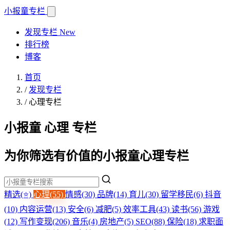
小报童
专栏
发现专栏
New
排行榜
博客
首页
/
发现专栏
/
心理专栏
小报童 心理 专栏
为你筛选有价值的小报童心理专栏
精选(⭐)
心理(55)
情感(30)
品牌(14)
育儿(30)
留学移民(6)
抖音
(10)
内容运营(13)
安全(6)
减肥(5)
效率工具(43)
读书(56)
游戏
(12)
写作变现(206)
音乐(4)
房地产(5)
SEO(88)
保险(18)
求职面