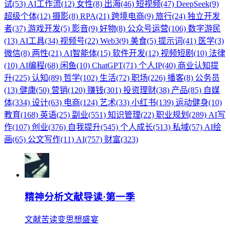
试(53)
AI工作流(12)
女性(8)
出海(46)
短视频(47)
DeepSeek(9)
超级个体(12)
摄影(8)
RPA(21)
跨境电商(9)
旅行(24)
独立开发
者(37)
游戏开发(5)
影音(9)
好物(8)
公众号运营(106)
数字游民
(13)
AI工具(34)
视频号(22)
Web3(9)
美食(5)
提示词(41)
医学(3)
微信(8)
两性(21)
AI智能体(15)
软件开发(12)
视频短剧(10)
法律
(10)
AI编程(68)
闲鱼(10)
ChatGPT(71)
个人IP(40)
商业认知提
升(225)
认知(89)
哲学(102)
生活(72)
职场(226)
播客(8)
公务员
(13)
健康(50)
营销(120)
赚钱(301)
投资理财(38)
产品(85)
自媒
体(334)
设计(63)
电商(124)
艺术(33)
小红书(139)
运动健身(10)
教育(168)
英语(25)
副业(551)
知识管理(22)
职业规划(289)
AI写
作(107)
创业(376)
自我提升(545)
个人成长(513)
私域(57)
AI绘
画(65)
公文写作(11)
AI(757)
财富(323)
精神分析文献导读·第一季
文献苦读变思想盛宴