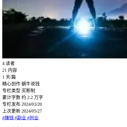
4
读者
21
内容
1
天/篇
精心创作
蜗牛说钱
专栏类型
买断制
累计字数
约 2.2 万字
专栏发布
2024/03/20
上次更新
2024/05/27
#赚钱
#副业
#创业