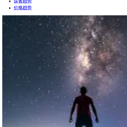
读者趋势
价格趋势