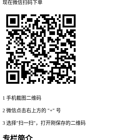
现在
微信扫码
下单
1
手机截图二维码
2
微信点击右上方的 "+" 号
3
选择"扫一扫"，打开刚保存的二维码
专栏简介