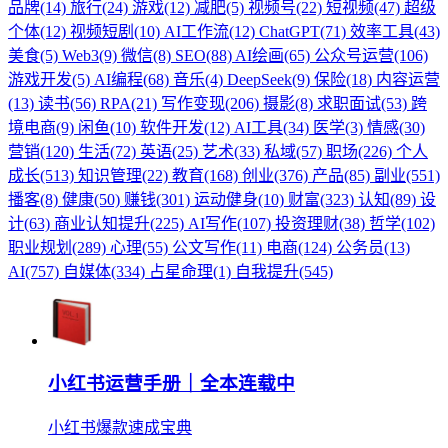
品牌(14)
旅行(24)
游戏(12)
减肥(5)
视频号(22)
短视频(47)
超级
个体(12)
视频短剧(10)
AI工作流(12)
ChatGPT(71)
效率工具(43)
美食(5)
Web3(9)
微信(8)
SEO(88)
AI绘画(65)
公众号运营(106)
游戏开发(5)
AI编程(68)
音乐(4)
DeepSeek(9)
保险(18)
内容运营
(13)
读书(56)
RPA(21)
写作变现(206)
摄影(8)
求职面试(53)
跨
境电商(9)
闲鱼(10)
软件开发(12)
AI工具(34)
医学(3)
情感(30)
营销(120)
生活(72)
英语(25)
艺术(33)
私域(57)
职场(226)
个人
成长(513)
知识管理(22)
教育(168)
创业(376)
产品(85)
副业(551)
播客(8)
健康(50)
赚钱(301)
运动健身(10)
财富(323)
认知(89)
设
计(63)
商业认知提升(225)
AI写作(107)
投资理财(38)
哲学(102)
职业规划(289)
心理(55)
公文写作(11)
电商(124)
公务员(13)
AI(757)
自媒体(334)
占星命理(1)
自我提升(545)
小红书运营手册｜全本连载中
小红书爆款速成宝典