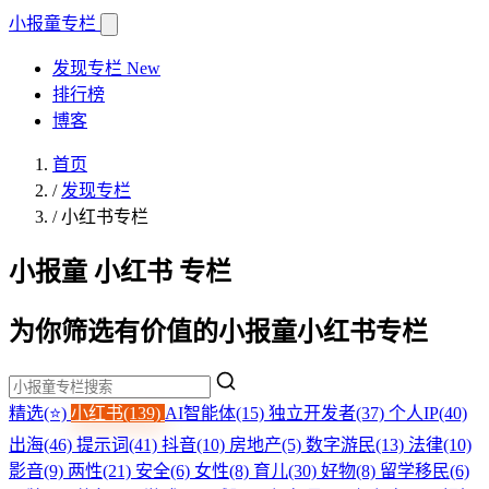
小报童
专栏
发现专栏
New
排行榜
博客
首页
/
发现专栏
/
小红书专栏
小报童 小红书 专栏
为你筛选有价值的小报童小红书专栏
精选(⭐)
小红书(139)
AI智能体(15)
独立开发者(37)
个人IP(40)
出海(46)
提示词(41)
抖音(10)
房地产(5)
数字游民(13)
法律(10)
影音(9)
两性(21)
安全(6)
女性(8)
育儿(30)
好物(8)
留学移民(6)