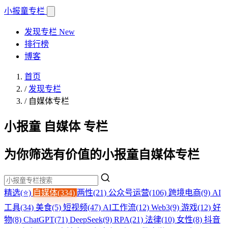
小报童
专栏
发现专栏
New
排行榜
博客
首页
/
发现专栏
/
自媒体专栏
小报童 自媒体 专栏
为你筛选有价值的小报童自媒体专栏
精选(⭐)
自媒体(334)
两性(21)
公众号运营(106)
跨境电商(9)
AI
工具(34)
美食(5)
短视频(47)
AI工作流(12)
Web3(9)
游戏(12)
好
物(8)
ChatGPT(71)
DeepSeek(9)
RPA(21)
法律(10)
女性(8)
抖音