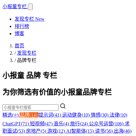
小报童
专栏
发现专栏
New
排行榜
博客
首页
/
发现专栏
/
品牌专栏
小报童 品牌 专栏
为你筛选有价值的小报童品牌专栏
精选(⭐)
品牌(14)
提示词(41)
运动健身(10)
情感(30)
法律(10)
ChatGPT(71)
短视频(47)
音乐(4)
旅行(24)
公众号运营(106)
求
职面试(53)
房地产(5)
游戏(12)
AI智能体(15)
读书(56)
出海(46)