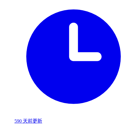
590 天前更新