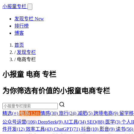
小报童
专栏
发现专栏
New
排行榜
博客
首页
/
发现专栏
/
电商专栏
小报童 电商 专栏
为你筛选有价值的小报童电商专栏
精选(⭐)
电商(124)
情感(30)
旅行(24)
减肥(5)
跨境电商(9)
留学移
公众号运营(106)
DeepSeek(9)
AI工具(34)
SEO(88)
医学(3)
个人IP
件开发(12)
效率工具(43)
ChatGPT(71)
抖音(10)
影音(9)
读书(56