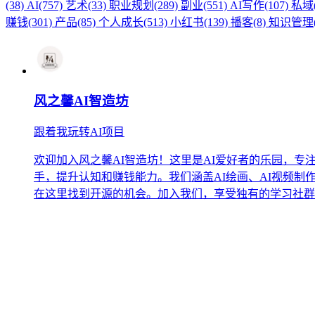
(38)
AI(757)
艺术(33)
职业规划(289)
副业(551)
AI写作(107)
私域(
赚钱(301)
产品(85)
个人成长(513)
小红书(139)
播客(8)
知识管理(
风之馨AI智造坊
跟着我玩转AI项目
欢迎加入风之馨AI智造坊！这里是AI爱好者的乐园，专
手，提升认知和赚钱能力。我们涵盖AI绘画、AI视频
在这里找到开源的机会。加入我们，享受独有的学习社群