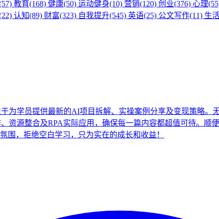
57)
教育(168)
健康(50)
运动健身(10)
营销(120)
创业(376)
心理(55
22)
认知(89)
财富(323)
自我提升(545)
英语(25)
公文写作(11)
生活(
注于为学员提供最新的AI项目拆解、实操案例分享及变现策略。
制作、资源整合及RPA实际应用，确保每一篇内容都超值可待。
氛围，拒绝空白学习，只为实在的成长和收益！