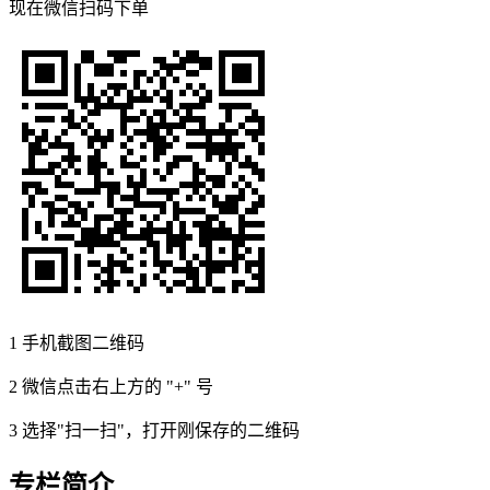
现在
微信扫码
下单
1
手机截图二维码
2
微信点击右上方的 "+" 号
3
选择"扫一扫"，打开刚保存的二维码
专栏简介