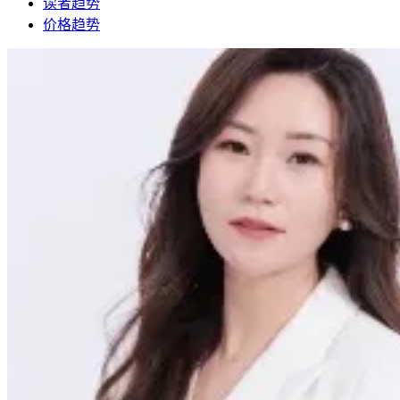
读者趋势
价格趋势