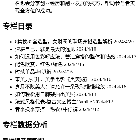
栏也会分享创业经历和副业发展的技巧，帮助参与者实
现全方位的成功。
专栏目录
8集换82套造型，女财阀的职场穿搭造型解析
2024/4/20
深耕自己，就是最大的远见
2024/4/18
如何运用色彩呼应法，营造穿搭的整体和谐感
2024/4/17
配色欣赏：红色+绿色
2024/4/16
时髦单品-喇叭裤
2024/4/16
审美力提升：美学电影《黑天鹅》
2024/4/16
岁月不败美人：请允许一朵玫瑰慢慢绽放
2024/4/16
如何轻松用三脚架拍出美照
2024/4/13
法式风格代表-复古文艺博主Camille
2024/4/12
春季换季穿搭—毛衣+牛仔裤
2024/4/12
专栏数据分析