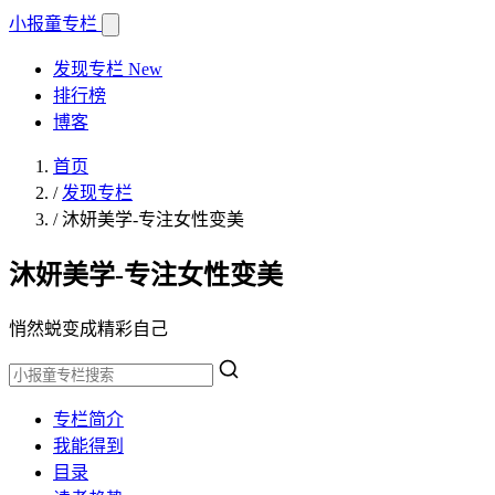
小报童
专栏
发现专栏
New
排行榜
博客
首页
/
发现专栏
/
沐妍美学-专注女性变美
沐妍美学-专注女性变美
悄然蜕变成精彩自己
专栏简介
我能得到
目录