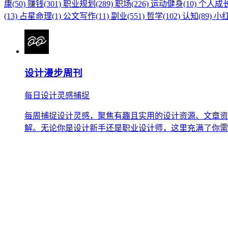
康(50)
赚钱(301)
职业规划(289)
职场(226)
运动健身(10)
个人成长(
(13)
占星命理(1)
公文写作(11)
副业(551)
哲学(102)
认知(89)
小红
设计漫步周刊
每日设计灵感捕捉
每周捕捉设计灵感，聚焦有趣且实用的设计资源、文章资
解。无论你是设计新手还是职业设计师，这里充满了你需