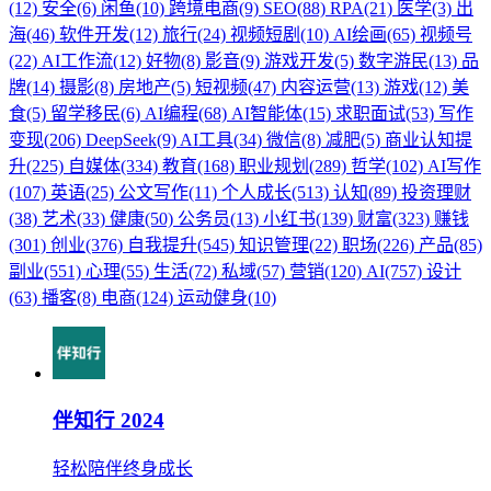
(12)
安全(6)
闲鱼(10)
跨境电商(9)
SEO(88)
RPA(21)
医学(3)
出
海(46)
软件开发(12)
旅行(24)
视频短剧(10)
AI绘画(65)
视频号
(22)
AI工作流(12)
好物(8)
影音(9)
游戏开发(5)
数字游民(13)
品
牌(14)
摄影(8)
房地产(5)
短视频(47)
内容运营(13)
游戏(12)
美
食(5)
留学移民(6)
AI编程(68)
AI智能体(15)
求职面试(53)
写作
变现(206)
DeepSeek(9)
AI工具(34)
微信(8)
减肥(5)
商业认知提
升(225)
自媒体(334)
教育(168)
职业规划(289)
哲学(102)
AI写作
(107)
英语(25)
公文写作(11)
个人成长(513)
认知(89)
投资理财
(38)
艺术(33)
健康(50)
公务员(13)
小红书(139)
财富(323)
赚钱
(301)
创业(376)
自我提升(545)
知识管理(22)
职场(226)
产品(85)
副业(551)
心理(55)
生活(72)
私域(57)
营销(120)
AI(757)
设计
(63)
播客(8)
电商(124)
运动健身(10)
伴知行 2024
轻松陪伴终身成长