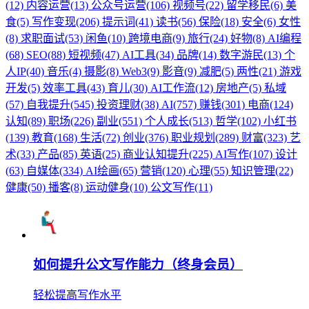
(12)
内容运营(13)
公众号运营(106)
视频号(22)
留学移民(6)
美
食(5)
写作变现(206)
提示词(41)
读书(56)
保险(18)
安全(6)
女性
(8)
求职面试(53)
闲鱼(10)
跨境电商(9)
旅行(24)
好物(8)
AI编程
(68)
SEO(88)
短视频(47)
AI工具(34)
品牌(14)
数字游民(13)
个
人IP(40)
音乐(4)
摄影(8)
Web3(9)
影音(9)
减肥(5)
两性(21)
游戏
开发(5)
效率工具(43)
育儿(30)
AI工作流(12)
房地产(5)
私域
(57)
自我提升(545)
投资理财(38)
AI(757)
赚钱(301)
电商(124)
认知(89)
职场(226)
副业(551)
个人成长(513)
哲学(102)
小红书
(139)
教育(168)
生活(72)
创业(376)
职业规划(289)
财富(323)
艺
术(33)
产品(85)
英语(25)
商业认知提升(225)
AI写作(107)
设计
(63)
自媒体(334)
AI绘画(65)
营销(120)
心理(55)
知识管理(22)
健康(50)
播客(8)
运动健身(10)
公文写作(11)
如何提升公文写作能力（终身会员）
轻松提高写作水平