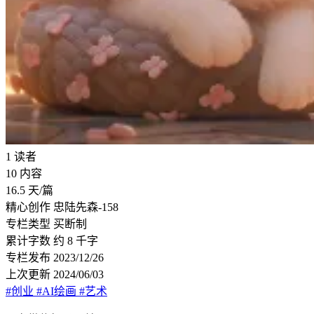
1
读者
10
内容
16.5
天/篇
精心创作
忠陆先森-158
专栏类型
买断制
累计字数
约 8 千字
专栏发布
2023/12/26
上次更新
2024/06/03
#创业
#AI绘画
#艺术