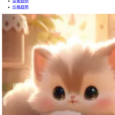
读者趋势
价格趋势