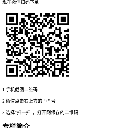
现在
微信扫码
下单
1
手机截图二维码
2
微信点击右上方的 "+" 号
3
选择"扫一扫"，打开刚保存的二维码
专栏简介