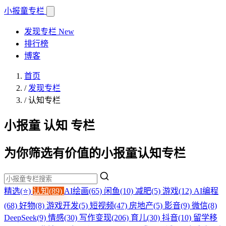
小报童
专栏
发现专栏
New
排行榜
博客
首页
/
发现专栏
/
认知专栏
小报童 认知 专栏
为你筛选有价值的小报童认知专栏
精选(⭐)
认知(89)
AI绘画(65)
闲鱼(10)
减肥(5)
游戏(12)
AI编程
(68)
好物(8)
游戏开发(5)
短视频(47)
房地产(5)
影音(9)
微信(8)
DeepSeek(9)
情感(30)
写作变现(206)
育儿(30)
抖音(10)
留学移