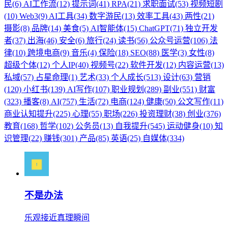
民(6)
AI工作流(12)
提示词(41)
RPA(21)
求职面试(53)
视频短剧
(10)
Web3(9)
AI工具(34)
数字游民(13)
效率工具(43)
两性(21)
摄影(8)
品牌(14)
美食(5)
AI智能体(15)
ChatGPT(71)
独立开发
者(37)
出海(46)
安全(6)
旅行(24)
读书(56)
公众号运营(106)
法
律(10)
跨境电商(9)
音乐(4)
保险(18)
SEO(88)
医学(3)
女性(8)
超级个体(12)
个人IP(40)
视频号(22)
软件开发(12)
内容运营(13)
私域(57)
占星命理(1)
艺术(33)
个人成长(513)
设计(63)
营销
(120)
小红书(139)
AI写作(107)
职业规划(289)
副业(551)
财富
(323)
播客(8)
AI(757)
生活(72)
电商(124)
健康(50)
公文写作(11)
商业认知提升(225)
心理(55)
职场(226)
投资理财(38)
创业(376)
教育(168)
哲学(102)
公务员(13)
自我提升(545)
运动健身(10)
知
识管理(22)
赚钱(301)
产品(85)
英语(25)
自媒体(334)
不是办法
乐观接近真理瞬间