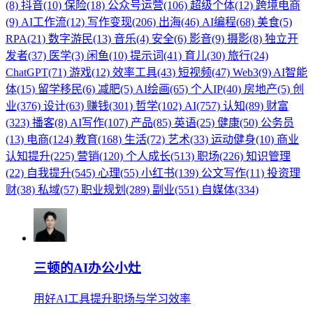
(8)
抖音(10)
保险(18)
公众号运营(106)
超级个体(12)
跨境电商
(9)
AI工作流(12)
写作变现(206)
出海(46)
AI编程(68)
美食(5)
RPA(21)
数字游民(13)
音乐(4)
安全(6)
影音(9)
摄影(8)
独立开
发者(37)
医学(3)
闲鱼(10)
提示词(41)
育儿(30)
旅行(24)
ChatGPT(71)
游戏(12)
效率工具(43)
短视频(47)
Web3(9)
AI智能
体(15)
留学移民(6)
减肥(5)
AI绘画(65)
个人IP(40)
房地产(5)
创
业(376)
设计(63)
赚钱(301)
哲学(102)
AI(757)
认知(89)
财富
(323)
播客(8)
AI写作(107)
产品(85)
英语(25)
健康(50)
公务员
(13)
电商(124)
教育(168)
生活(72)
艺术(33)
运动健身(10)
商业
认知提升(225)
营销(120)
个人成长(513)
职场(226)
知识管理
(22)
自我提升(545)
心理(55)
小红书(139)
公文写作(11)
投资理
财(38)
私域(57)
职业规划(289)
副业(551)
自媒体(334)
三顿的AI办公小灶
用好AI工具提升职场与学习效率