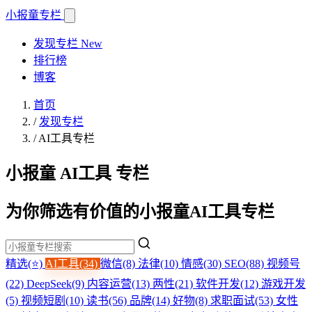
小报童
专栏
发现专栏
New
排行榜
博客
首页
/
发现专栏
/
AI工具专栏
小报童 AI工具 专栏
为你筛选有价值的小报童AI工具专栏
精选(⭐)
AI工具(34)
微信(8)
法律(10)
情感(30)
SEO(88)
视频号
(22)
DeepSeek(9)
内容运营(13)
两性(21)
软件开发(12)
游戏开发
(5)
视频短剧(10)
读书(56)
品牌(14)
好物(8)
求职面试(53)
女性