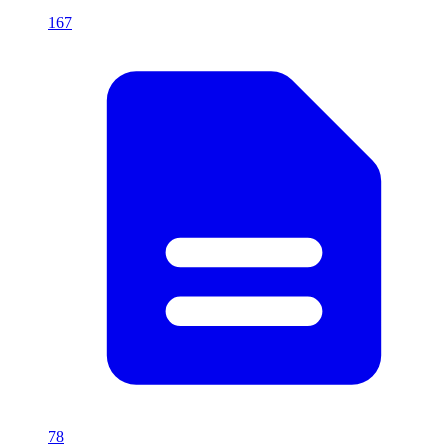
167
78