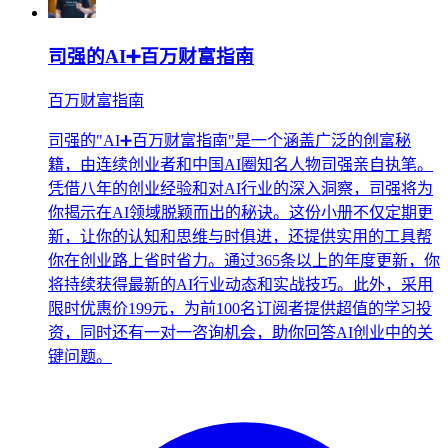
司强的AI➕百万财富指南
百万财富指南
司强的"AI➕百万财富指南"是一个涵盖广泛的创富秘
籍，由连续创业者和中国AI圈知名人物司强亲自执笔。
凭借八年的创业经验和对AI行业的深入洞察，司强将为
你揭示在AI领域脱颖而出的秘诀。这份小册不仅定期更
新，让你的认知和思维与时俱进，还提供实用的工具帮
你在创业路上省时省力。通过365条以上的年度更新，你
将持续获得最新的AI行业动态和实战技巧。此外，采用
限时优惠价199元，为前100名订阅者提供超值的学习投
资，同时还有一对一咨询机会，助你回答AI创业中的关
键问题。