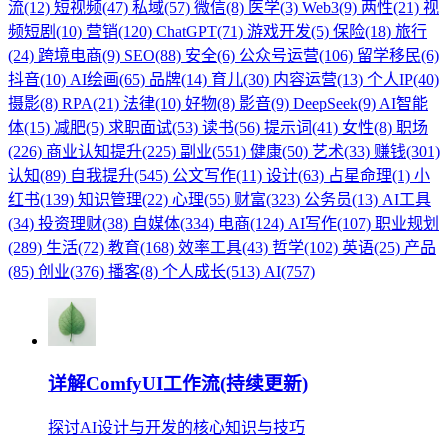
流(12)
短视频(47)
私域(57)
微信(8)
医学(3)
Web3(9)
两性(21)
视
频短剧(10)
营销(120)
ChatGPT(71)
游戏开发(5)
保险(18)
旅行
(24)
跨境电商(9)
SEO(88)
安全(6)
公众号运营(106)
留学移民(6)
抖音(10)
AI绘画(65)
品牌(14)
育儿(30)
内容运营(13)
个人IP(40)
摄影(8)
RPA(21)
法律(10)
好物(8)
影音(9)
DeepSeek(9)
AI智能
体(15)
减肥(5)
求职面试(53)
读书(56)
提示词(41)
女性(8)
职场
(226)
商业认知提升(225)
副业(551)
健康(50)
艺术(33)
赚钱(301)
认知(89)
自我提升(545)
公文写作(11)
设计(63)
占星命理(1)
小
红书(139)
知识管理(22)
心理(55)
财富(323)
公务员(13)
AI工具
(34)
投资理财(38)
自媒体(334)
电商(124)
AI写作(107)
职业规划
(289)
生活(72)
教育(168)
效率工具(43)
哲学(102)
英语(25)
产品
(85)
创业(376)
播客(8)
个人成长(513)
AI(757)
详解ComfyUI工作流(持续更新)
探讨AI设计与开发的核心知识与技巧