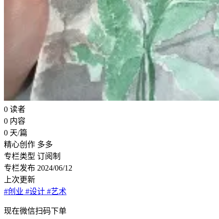
0
读者
0
内容
0
天/篇
精心创作
多多
专栏类型
订阅制
专栏发布
2024/06/12
上次更新
#创业
#设计
#艺术
现在
微信扫码
下单