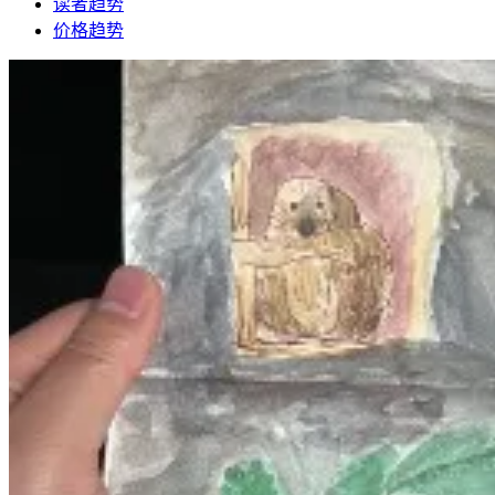
读者趋势
价格趋势