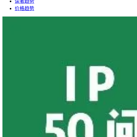
读者趋势
价格趋势