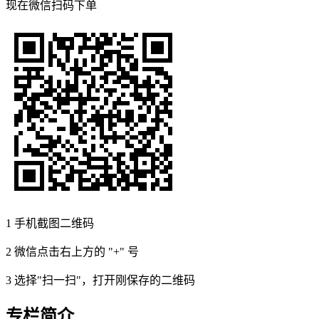
现在
微信扫码
下单
1
手机截图二维码
2
微信点击右上方的 "+" 号
3
选择"扫一扫"，打开刚保存的二维码
专栏简介