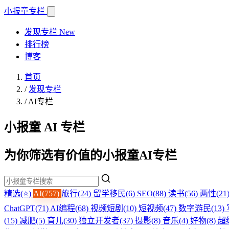
小报童
专栏
发现专栏
New
排行榜
博客
首页
/
发现专栏
/
AI专栏
小报童 AI 专栏
为你筛选有价值的小报童AI专栏
精选(⭐)
AI(757)
旅行(24)
留学移民(6)
SEO(88)
读书(56)
两性(21
ChatGPT(71)
AI编程(68)
视频短剧(10)
短视频(47)
数字游民(13)
(15)
减肥(5)
育儿(30)
独立开发者(37)
摄影(8)
音乐(4)
好物(8)
超