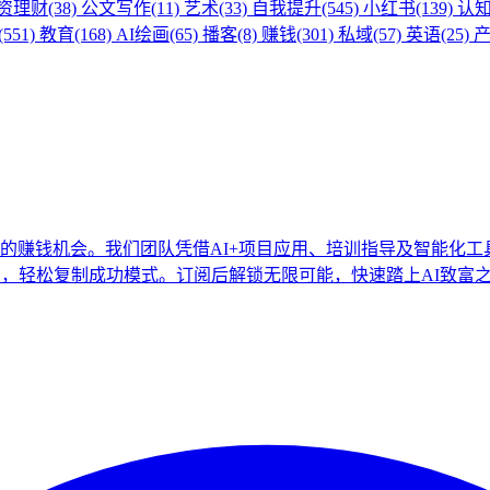
资理财(38)
公文写作(11)
艺术(33)
自我提升(545)
小红书(139)
认知
551)
教育(168)
AI绘画(65)
播客(8)
赚钱(301)
私域(57)
英语(25)
产
尽的赚钱机会。我们团队凭借AI+项目应用、培训指导及智能化工
口，轻松复制成功模式。订阅后解锁无限可能，快速踏上AI致富