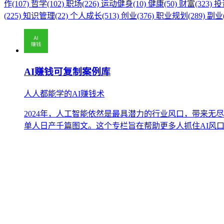
作(107)
哲学(102)
职场(226)
运动健身(10)
健康(50)
财富(323)
投
(225)
知识管理(22)
个人成长(513)
创业(376)
职业规划(289)
副业(
AI赚钱可复制案例库
人人都能学的AI赚钱术
2024年，人工智能依然是最具潜力的行业风口，带来无
单人日产千篇图文。这个专栏旨在帮助更多人抓住AI风