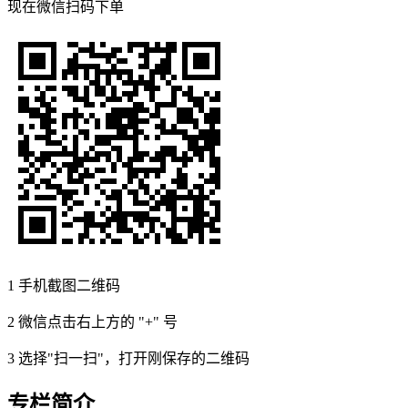
现在
微信扫码
下单
1
手机截图二维码
2
微信点击右上方的 "+" 号
3
选择"扫一扫"，打开刚保存的二维码
专栏简介