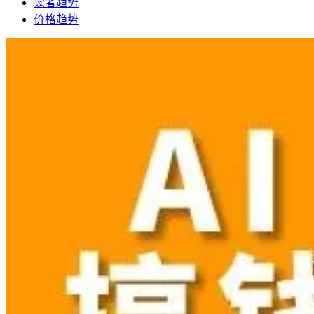
读者趋势
价格趋势