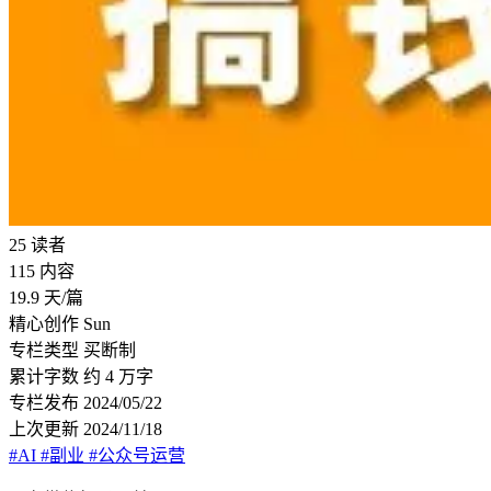
25
读者
115
内容
19.9
天/篇
精心创作
Sun
专栏类型
买断制
累计字数
约 4 万字
专栏发布
2024/05/22
上次更新
2024/11/18
#AI
#副业
#公众号运营