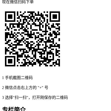
现在
微信扫码
下单
1
手机截图二维码
2
微信点击右上方的 "+" 号
3
选择"扫一扫"，打开刚保存的二维码
专栏简介