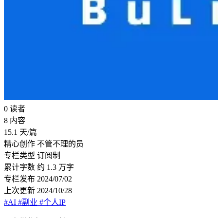
0
读者
8
内容
15.1
天/篇
精心创作
不管不理的员
专栏类型
订阅制
累计字数
约 1.3 万字
专栏发布
2024/07/02
上次更新
2024/10/28
#AI
#副业
#个人IP