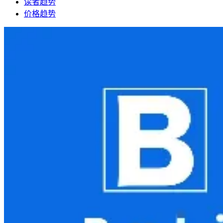
读者趋势
价格趋势