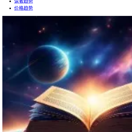
读者趋势
价格趋势