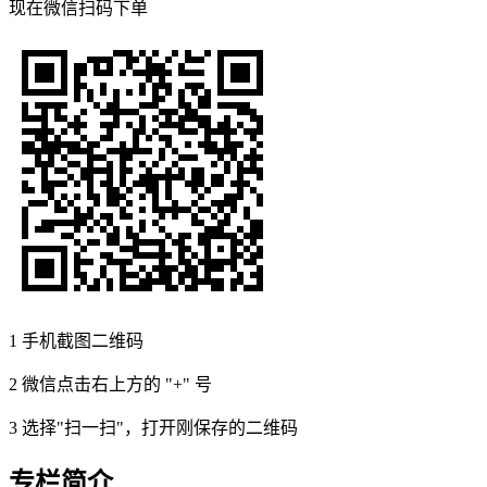
现在
微信扫码
下单
1
手机截图二维码
2
微信点击右上方的 "+" 号
3
选择"扫一扫"，打开刚保存的二维码
专栏简介