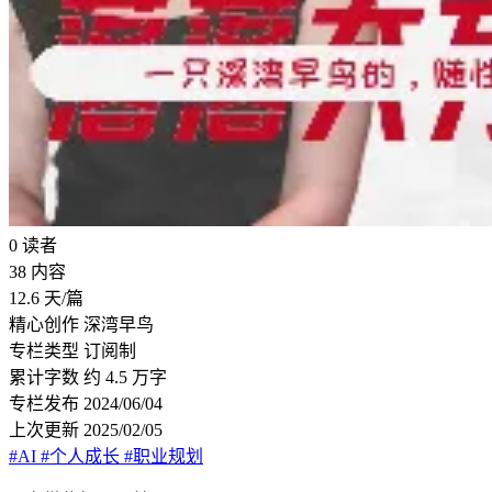
0
读者
38
内容
12.6
天/篇
精心创作
深湾早鸟
专栏类型
订阅制
累计字数
约 4.5 万字
专栏发布
2024/06/04
上次更新
2025/02/05
#AI
#个人成长
#职业规划