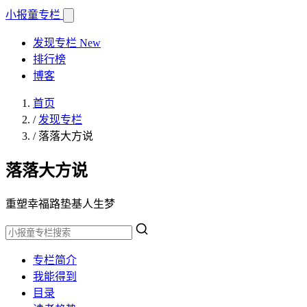
小报童
专栏
发现专栏
New
排行榜
博客
首页
/
发现专栏
/
落落大方说
落落大方说
重塑幸福路垫基人生梦
专栏简介
我能得到
目录