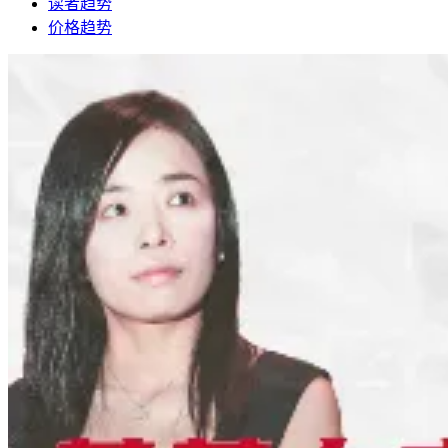
读者趋势
价格趋势