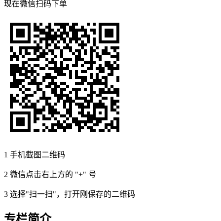
现在
微信扫码
下单
1
手机截图二维码
2
微信点击右上方的 "+" 号
3
选择"扫一扫"，打开刚保存的二维码
专栏简介