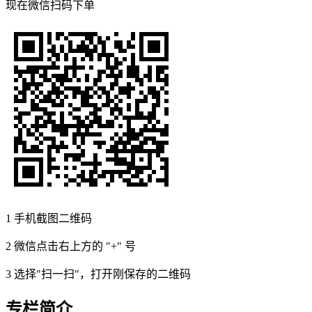
现在
微信扫码
下单
1
手机截图二维码
2
微信点击右上方的 "+" 号
3
选择"扫一扫"，打开刚保存的二维码
专栏简介