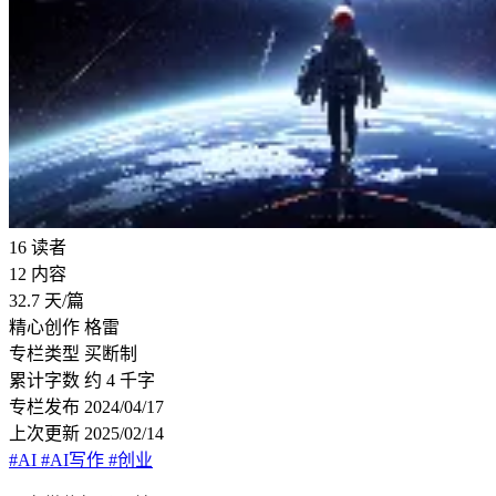
16
读者
12
内容
32.7
天/篇
精心创作
格雷
专栏类型
买断制
累计字数
约 4 千字
专栏发布
2024/04/17
上次更新
2025/02/14
#AI
#AI写作
#创业