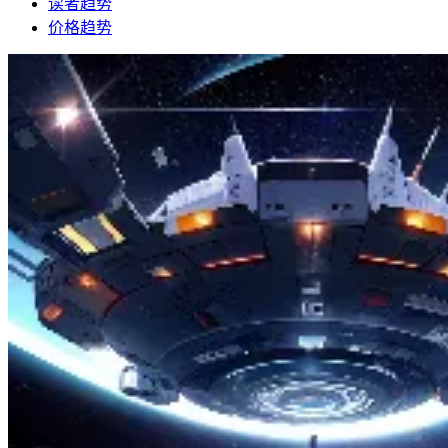
读者趋势
价格趋势