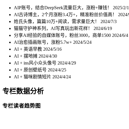
AIP账号，结合DeepSeek流量巨大，涨粉+赚钱！
2025/2/
AI古诗博主，2个月涨粉3.4万+，精准粉丝价值高！
2024/
姓氏头像，篇篇10万+阅读，需求量巨大！
2024/7/3
猫猫守护神系列，AI写真玩出新花样！
2024/6/19
分享AI经验的自媒体账号，粉丝3000，商单1500
2024/6/4
AI治愈插画账号，涨粉5.7w+
2024/5/24
AI + 英语早教
2024/5/16
AI + 摆地摊
2024/4/30
AI + ins风小众头像号
2024/4/29
AI + 原创壁纸号
2024/4/25
AI + 猫咪剧情短片
2024/4/24
专栏数据分析
专栏读者趋势图