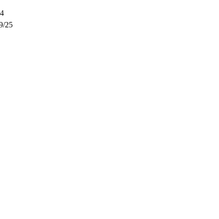
14
9/25