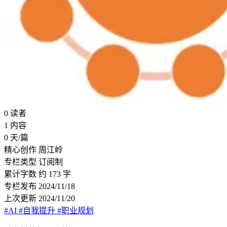
0
读者
1
内容
0
天/篇
精心创作
周江岭
专栏类型
订阅制
累计字数
约 173 字
专栏发布
2024/11/18
上次更新
2024/11/20
#AI
#自我提升
#职业规划