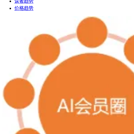
读者趋势
价格趋势