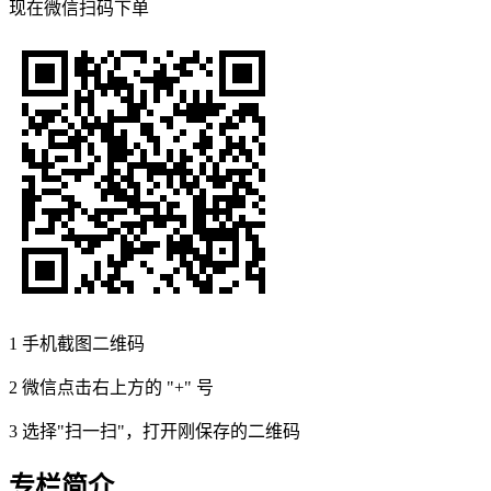
现在
微信扫码
下单
1
手机截图二维码
2
微信点击右上方的 "+" 号
3
选择"扫一扫"，打开刚保存的二维码
专栏简介