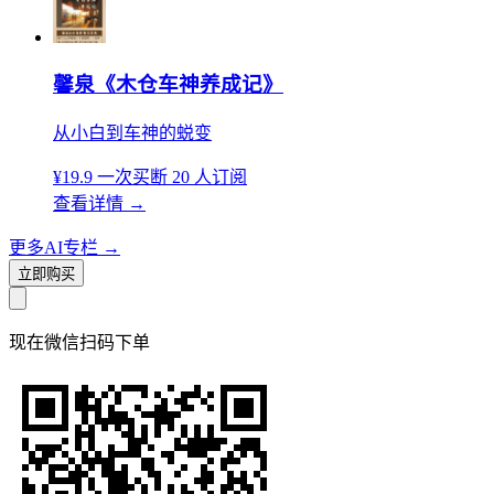
馨泉《木仓车神养成记》
从小白到车神的蜕变
¥19.9
一次买断
20 人订阅
查看详情
→
更多AI专栏
→
立即购买
现在
微信扫码
下单