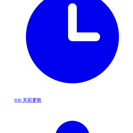
930 天前更新