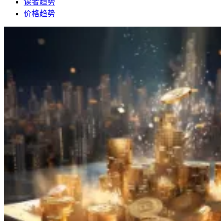
读者趋势
价格趋势