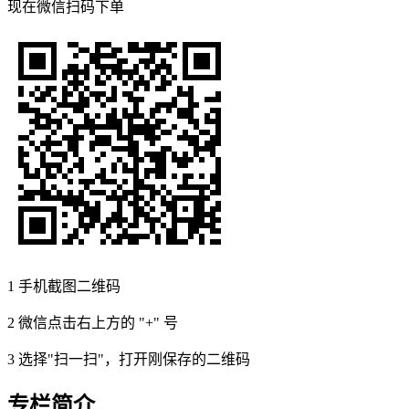
现在
微信扫码
下单
1
手机截图二维码
2
微信点击右上方的 "+" 号
3
选择"扫一扫"，打开刚保存的二维码
专栏简介