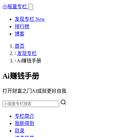
小报童
专栏
发现专栏
New
排行榜
博客
首页
/
发现专栏
/
Ai赚钱手册
Ai赚钱手册
打开财富之门AI成就更好自我
专栏简介
我能得到
目录