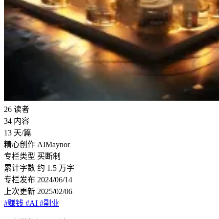
26
读者
34
内容
13
天/篇
精心创作
AIMaynor
专栏类型
买断制
累计字数
约 1.5 万字
专栏发布
2024/06/14
上次更新
2025/02/06
#赚钱
#AI
#副业