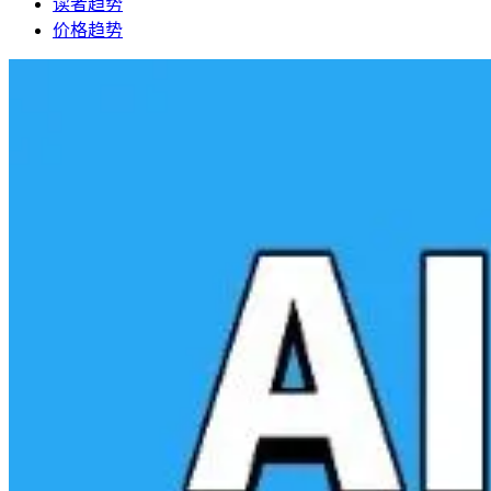
读者趋势
价格趋势