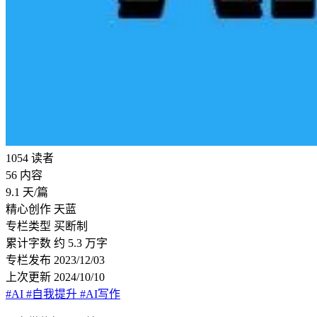
1054
读者
56
内容
9.1
天/篇
精心创作
天蓝
专栏类型
买断制
累计字数
约 5.3 万字
专栏发布
2023/12/03
上次更新
2024/10/10
#AI
#自我提升
#AI写作