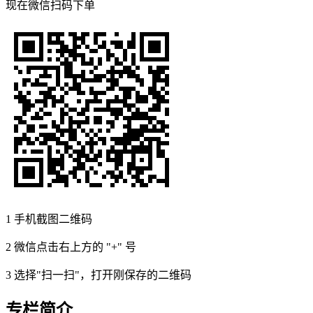
现在
微信扫码
下单
1
手机截图二维码
2
微信点击右上方的 "+" 号
3
选择"扫一扫"，打开刚保存的二维码
专栏简介