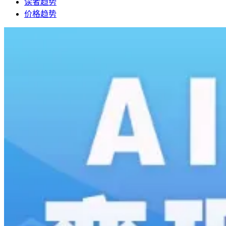
读者趋势
价格趋势