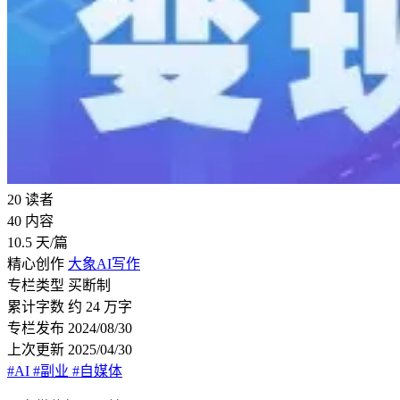
20
读者
40
内容
10.5
天/篇
精心创作
大象AI写作
专栏类型
买断制
累计字数
约 24 万字
专栏发布
2024/08/30
上次更新
2025/04/30
#AI
#副业
#自媒体