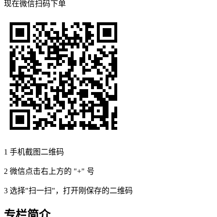
现在
微信扫码
下单
1
手机截图二维码
2
微信点击右上方的 "+" 号
3
选择"扫一扫"，打开刚保存的二维码
专栏简介