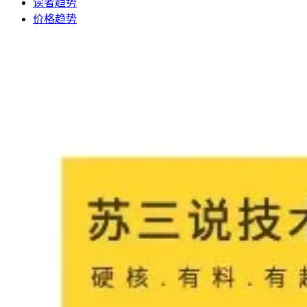
读者趋势
价格趋势