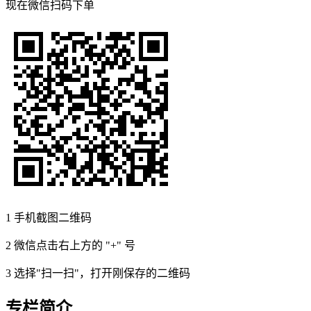
现在
微信扫码
下单
1
手机截图二维码
2
微信点击右上方的 "+" 号
3
选择"扫一扫"，打开刚保存的二维码
专栏简介