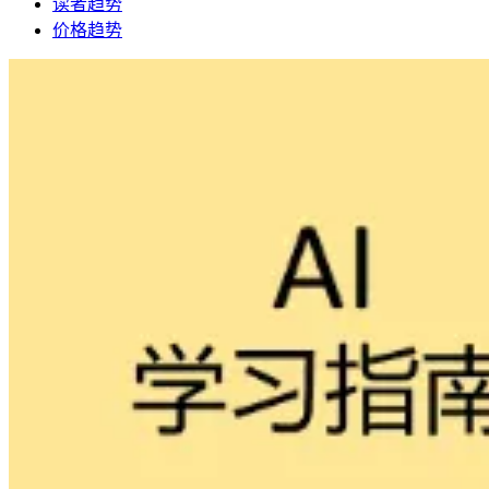
读者趋势
价格趋势