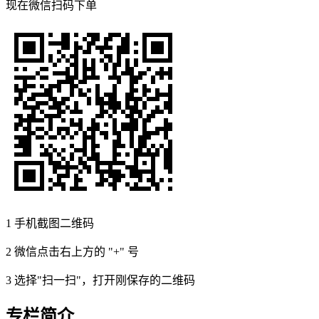
现在
微信扫码
下单
1
手机截图二维码
2
微信点击右上方的 "+" 号
3
选择"扫一扫"，打开刚保存的二维码
专栏简介