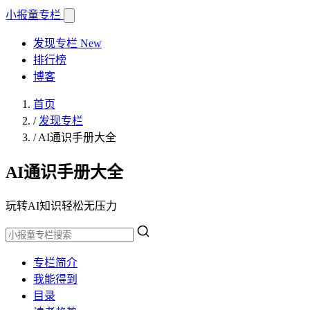
小报童
专栏
发现专栏
New
排行榜
博客
首页
/
发现专栏
/
AI通识手册大全
AI通识手册大全
玩转AI知识轻松无压力
专栏简介
我能得到
目录