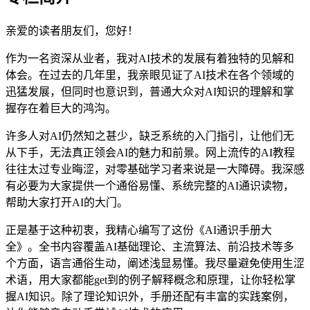
亲爱的读者朋友们，您好！
作为一名资深从业者，我对AI技术的发展有着独特的见解和
体会。在过去的几年里，我亲眼见证了AI技术在各个领域的
迅猛发展，但同时也意识到，普通大众对AI知识的理解和掌
握存在着巨大的鸿沟。
许多人对AI仍然知之甚少，缺乏系统的入门指引，让他们无
从下手，无法真正领会AI的魅力和前景。网上流传的AI教程
往往太过专业晦涩，对零基础学习者来说是一大障碍。我深感
有必要为大家提供一个通俗易懂、系统完整的AI通识读物，
帮助大家打开AI的大门。
正是基于这种初衷，我精心编写了这份《AI通识手册大
全》。全书内容覆盖AI基础理论、主流算法、前沿技术等多
个方面，语言通俗生动，阐述浅显易懂。我尽量避免使用生涩
术语，用大家都能get到的例子解释概念和原理，让你轻松掌
握AI知识。除了理论知识外，手册还配有丰富的实践案例，