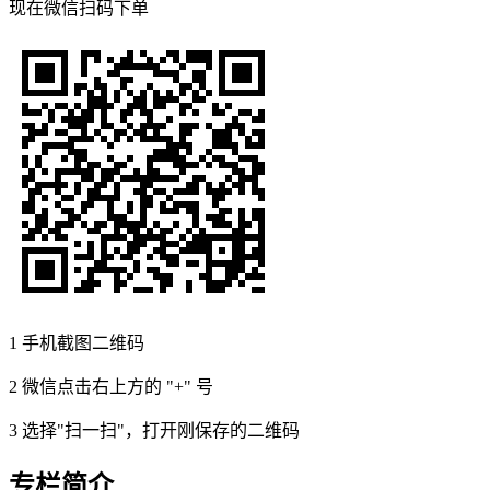
现在
微信扫码
下单
1
手机截图二维码
2
微信点击右上方的 "+" 号
3
选择"扫一扫"，打开刚保存的二维码
专栏简介