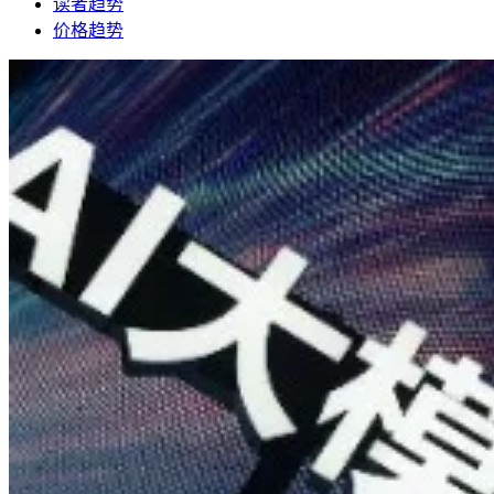
读者趋势
价格趋势