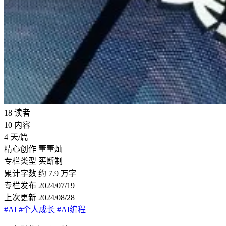
18
读者
10
内容
4
天/篇
精心创作
董董灿
专栏类型
买断制
累计字数
约 7.9 万字
专栏发布
2024/07/19
上次更新
2024/08/28
#AI
#个人成长
#AI编程