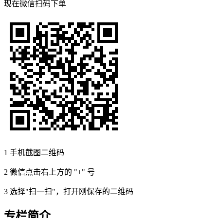
现在
微信扫码
下单
1
手机截图二维码
2
微信点击右上方的 "+" 号
3
选择"扫一扫"，打开刚保存的二维码
专栏简介