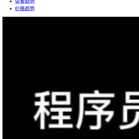
读者趋势
价格趋势