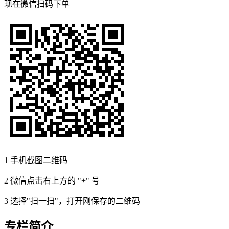
现在
微信扫码
下单
1
手机截图二维码
2
微信点击右上方的 "+" 号
3
选择"扫一扫"，打开刚保存的二维码
专栏简介