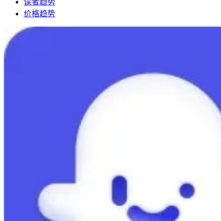
读者趋势
价格趋势