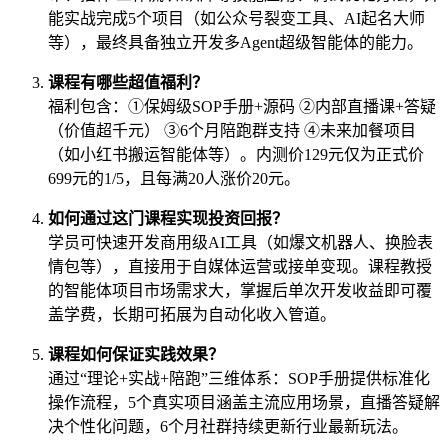
能实战完成5个项目（如公众号裂变工具、AI起名大师
等），最终具备独立开发多Agent超级智能体的能力。
课程有哪些超值福利？
福利包含：①保姆级SOP手册+源码 ②内部直播课+答疑
（价值超千元） ③6个月陪跑群支持 ④未来加餐项目
（如小红书搬运智能体等）。内测价129元仅为正式价
699元的1/5，且每满20人涨价20元。
如何通过这门课程实现投资回报？
学员可快速开发商用级AI工具（如爆文机器人、换脸表
情包等），直接用于自媒体运营或接单变现。课程教授
的智能体项目市场需求大，掌握后单次开发收益即可覆
盖学费，长期可拓展为自动化收入管道。
课程如何保证实践效果？
通过“理论+实战+陪跑”三维体系：SOP手册提供标准化
操作流程，5个真实项目涵盖主流应用场景，直播答疑解
决个性化问题，6个月社群持续更新行业最新玩法。