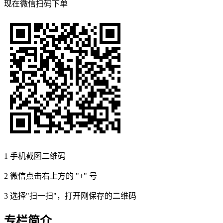
现在
微信扫码
下单
1
手机截图二维码
2
微信点击右上方的 "+" 号
3
选择"扫一扫"，打开刚保存的二维码
专栏简介