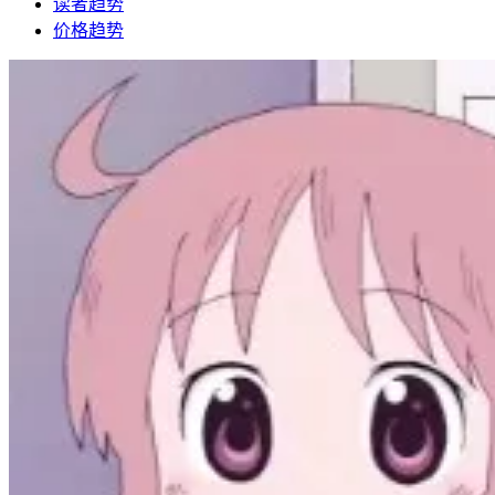
读者趋势
价格趋势