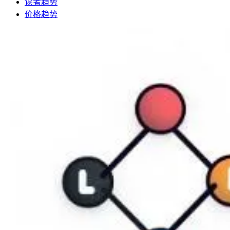
读者趋势
价格趋势