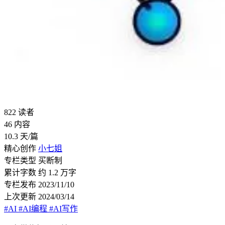
822
读者
46
内容
10.3
天/篇
精心创作
小七姐
专栏类型
买断制
累计字数
约 1.2 万字
专栏发布
2023/11/10
上次更新
2024/03/14
#AI
#AI编程
#AI写作