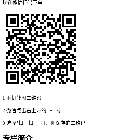
现在
微信扫码
下单
1
手机截图二维码
2
微信点击右上方的 "+" 号
3
选择"扫一扫"，打开刚保存的二维码
专栏简介